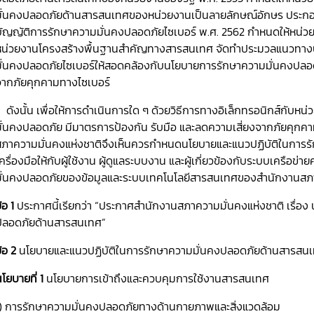
มั่นคงปลอดภัยด้านสารสนเทศของหน่วยงานเป็นลายลักษณ์อักษร ประก
บัญญัติการรักษาความมั่นคงปลอดภัยไซเบอร์ พ.ศ. 2562 กำหนดให้หน่ว
หน่วยงานโครงสร้างพื้นฐานสำคัญทางสารสนเทศ จัดทำประมวลแนวทาง
มั่นคงปลอดภัยไซเบอร์ให้สอดคล้องกับนโยบายการรักษาความมั่นคงปลอดภั
จากภัยคุกคามทางไซเบอร์
ดังนั้น เพื่อให้การดำเนินการใด ๆ ด้วยวิธีการทางอิเล็กทรอนิกส์กับ
มั่นคงปลอดภัย มีมาตรการป้องกัน รับมือ และลดความเสี่ยงจากภัยคุกคา
สภาความมั่นคงแห่งชาติจึงเห็นควรกำหนดนโยบายและแนวปฏิบัติในการรั
ครื่องมือให้กับผู้ใช้งาน ผู้ดูแลระบบงาน และผู้เกี่ยวข้องกับระบบเครือ
มั่นคงปลอดภัยของข้อมูลและระบบเทคโนโลยีสารสนเทศของสำนักงานสภาค
้อ 1
ประกาศนี้เรียกว่า “ประกาศสำนักงานสภาความมั่นคงแห่งชาติ เรื่อ
ปลอดภัยด้านสารสนเทศ”
้อ 2
นโยบายและแนวปฏิบัติในการรักษาความมั่นคงปลอดภัยด้านสารสน
โยบายที่ 1
นโยบายการเข้าถึงและควบคุมการใช้งานสารสนเทศ
1) การรักษาความมั่นคงปลอดภัยทางด้านกายภาพและสิ่งแวดล้อม