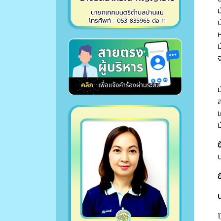
เ
ข
ข
น