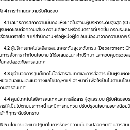
้อ 4
การกำหนดความรับผิดชอบ
4.1
เลขาธิการสภาความมั่นคงแห่งชาติในฐานะผู้บริหารระดับสูงสุด (Ch
ู้รับผิดชอบต่อความเสี่ยง ความเสียหายหรืออันตรายที่เกิดขึ้น กรณีระ
รืออันตรายใด ๆ แก่สำนักงานหรือผู้หนึ่งผู้ใด อันเนื่องมาจากความบกพร
4.2
ผู้บริหารเทคโนโลยีสารสนเทศระดับสูงระดับกรม (Department Chie
ในการสั่งการ กำกับนโยบาย ให้ข้อเสนอแนะ คำปรึกษา และควบคุมตรวจส
มั่นคงปลอดภัยสารสนเทศ
4.3
ผู้อำนวยการศูนย์เทคโนโลยีสารสนเทศและการสื่อสาร เป็นผู้รับผิ
ห้ข้อเสนอแนะและแนวทางแก้ไขปัญหาแก่เจ้าหน้าที่ เพื่อให้เป็นไปตามน
ด้านสารสนเทศ
4.4
ศูนย์เทคโนโลยีสารสนเทศและการสื่อสาร ผู้ดูแลระบบ ผู้รับผิดชอบ
ารให้เป็นไปตามประกาศนี้ และมีการทบทวน ปรับปรุงนโยบายอย่างน้อยปีละ 
น้าที่ทุกระดับรับทราบ
้อ 5
นโยบายและแนวปฏิบัติในการรักษาความมั่นคงปลอดภัยด้านสารสนเ