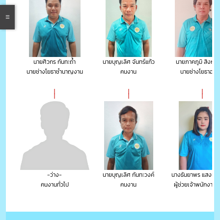
นายศิวกร กันทะถ้ำ
นายบุญเลิศ จันทร์แก้ว
นายภาคภูมิ สิงห์ไ
นายช่างโยธาชำนาญงาน
คนงาน
นายช่างโยธาอาวุ
-ว่าง-
นายบุญเลิศ กันทะวงค์
นางธันยาพร แสงเขื่
คนงานทั่วไป
คนงาน
ผู้ช่วยเจ้าพนักงานธ