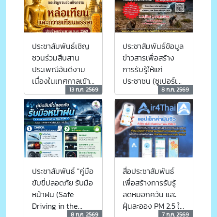
ไซเบอร์"
ประชาสัมพันธ์เชิญ
ประชาสัมพันธ์ข้อมูล
ชวนร่วมสืบสาน
ข่าวสารเพื่อสร้าง
ประเพณีอันดีงาม
การรับรู้ให้แก่
เนื่องในเทศกาลเข้า
ประชาชน (ซูเปอร์เอ
13 ก.ค. 2569
8 ก.ค. 2569
พรรษา
ลนีโญ... ภัยพิบัติที่
หลีกเลี่ยงไม่ได้ แต่
เราสามารถเตรียม
พร้อมรับมือได้)
ประชาสัมพันธ์ "คู่มือ
สื่อประชาสัมพันธ์
ขับขี่ปลอดภัย รับมือ
เพื่อสร้างการรับรู้
หน้าฝน (Safe
ลดหมอกควัน และ
Driving in the
ฝุ่นละออง PM 2.5 ใน
8 ก.ค. 2569
7 ก.ค. 2569