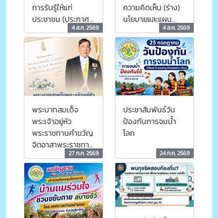
การรับรู้ให้แก่
ความคิดเห็น (ร่าง)
ประชาชน (ประกาศ
นโยบายและแผน
4 ส.ค. 2569
4 ส.ค. 2569
กรมอุตุนิยมวิทยา)
ระดับชาติว่าด้วย
ความมั่นคงแห่งชาติ
พระบาทสมเด็จ
ประชาสัมพันธ์วัน
พระเจ้าอยู่หัว
ป้องกันการจมน้ำ
พระราชทานคำขวัญ
โลก
จิตอาสาพระราชทาน
27 ก.ค. 2569
24 ก.ค. 2569
เมื่อวันพฤหัสบดีที่
๒๓ กรกฎาคม พ.ศ.
๒๕๖๙