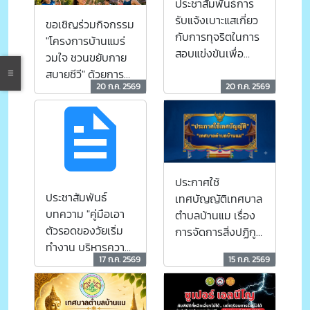
ประชาสัมพันธ์การ
รับแจ้งเบาะแสเกี่ยว
ขอเชิญร่วมกิจกรรม
กับการทุจริตในการ
"โครงการบ้านแมร่
สอบแข่งขันเพื่อ
วมใจ ชวนขยับกาย
บรรจุบุคคลเป็น
สบายชีวี" ด้วยการ
ข้าราชการหรือ
20 ก.ค. 2569
20 ก.ค. 2569
ออกกำลังกายด้วย
พนักงานส่วนท้อง
การเต้นแอโรบิก
ถิ่น
เพื่อส่งเสริมสุขภาพ
ประกาศใช้
ประชาสัมพันธ์
เทศบัญญัติเทศบาล
บทความ "คู่มือเอา
ตำบลบ้านแม เรื่อง
ตัวรอดของวัยเริ่ม
การจัดการสิ่งปฏิกูล
ทำงาน บริหารความ
และมูลฝอย
17 ก.ค. 2569
15 ก.ค. 2569
เสี่ยงแบบมืออาชีพ
พ.ศ.2569
รู้ทันกลลวง ของ
อาชญากรทาง