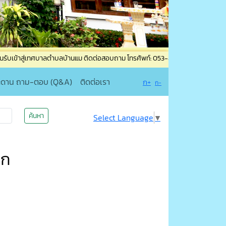
ลตำบลบ้านแม ติดต่อสอบถาม โทรศัพท์: 053-835965 โทรสาร: 053-835965 ต่อ 19 เแจ้
ะดาน ถาม-ตอบ (Q&A)
ติดต่อเรา
ก+
ก-
ค้นหา
Select Language
▼
ยก