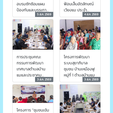
อบรมซักซ้อมแผน
ฟ้อนเล็บอัตลักษณ์
ป้องกันและบรรเทา
เวียงแม ประจำ
5 ส.ค. 2569
4 ส.ค. 2569
สาธารณภัย มุ่งเสริม
ปีงบประมาณ 2569
สร้างทักษะการ
ป้องกันและช่วยเหลือ
เด็กจมน้ำ
การประชุมคณะ
โครงการพัฒนา
กรรมการพัฒนา
ระบบสุขาภิบาล
เทศบาลตำบลบ้าน
ชุมชน บ้านเหมืองฟู
แมและประชาคม
หมู่ที่ 1 ตำบลบ้านแม
3 ส.ค. 2569
3 ส.ค. 2569
ตำบลบ้านแม ร่วม
กับ คณะกรรมการ
สนับสนุนการจัดทำ
แผนพัฒนาเทศบาล
ตำบลบ้านแม
โครงการ “ชุมชนเข้ม