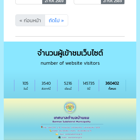
21 ก.ค. 2569
21 ก.ค. 2569
เทศบาลตำบลบ้าน
2569 ผ่านระบบ
แม ประจำเดือน
Zoom Meeting
กรกฎาคม 2569
« ก่อนหน้า
ถัดไป »
จำนวนผู้เข้าชมเว็บไซต์
number of website visitors
105
3540
5216
145735
360402
วันนี้
สัปดาห์นี้
เดือนนี้
ปีนี้
ทั้งหมด