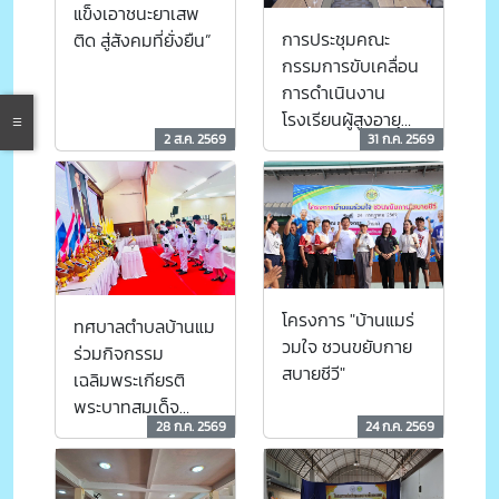
แข็งเอาชนะยาเสพ
การประชุมคณะ
ติด สู่สังคมที่ยั่งยืน”
กรรมการขับเคลื่อน
การดำเนินงาน
โรงเรียนผู้สูงอายุ
2 ส.ค. 2569
31 ก.ค. 2569
เวียงแมเปี่ยมสุข
โครงการ "บ้านแมร่
ทศบาลตำบลบ้านแม
วมใจ ชวนขยับกาย
ร่วมกิจกรรม
สบายชีวี"
เฉลิมพระเกียรติ
พระบาทสมเด็จ
28 ก.ค. 2569
24 ก.ค. 2569
พระเจ้าอยู่หัว เนื่อง
ในโอกาสวันเฉลิม
พระชนมพรรษา 28